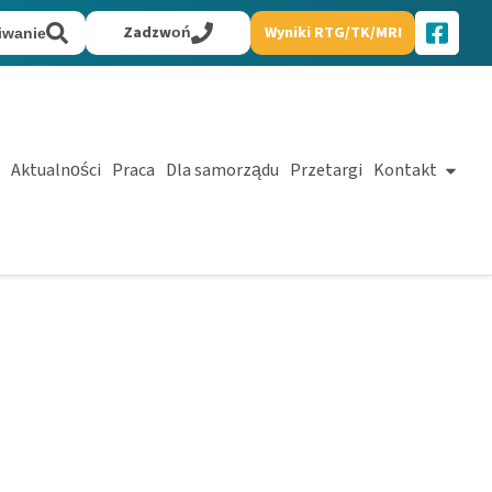
Zadzwoń
Wyniki RTG/TK/MRI
iwanie
Aktualności
Praca
Dla samorządu
Przetargi
Kontakt