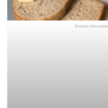
Śniadanie: dieta podst