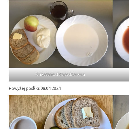
Śn9iadanie: dieta podstawowa
Powyżej posiłki: 08.04.2024