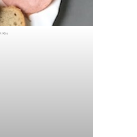
awowa