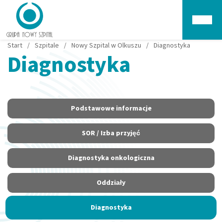
Głów
Start
/
Szpitale
/
Nowy Szpital w Olkuszu
/
Diagnostyka
Diagnostyka
Podstawowe informacje
SOR / Izba przyjęć
Diagnostyka onkologiczna
Oddziały
Diagnostyka