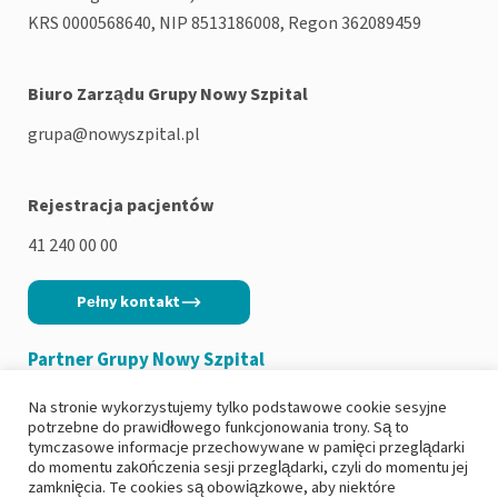
KRS 0000568640, NIP 8513186008, Regon 362089459
Biuro Zarządu Grupy Nowy Szpital
grupa@nowyszpital.pl
Rejestracja pacjentów
41 240 00 00
Pełny kontakt
Partner Grupy Nowy Szpital
Na stronie wykorzystujemy tylko podstawowe cookie sesyjne
potrzebne do prawidłowego funkcjonowania trony. Są to
tymczasowe informacje przechowywane w pamięci przeglądarki
do momentu zakończenia sesji przeglądarki, czyli do momentu jej
Copyright 2026
|
Polityka prywatności
zamknięcia. Te cookies są obowiązkowe, aby niektóre