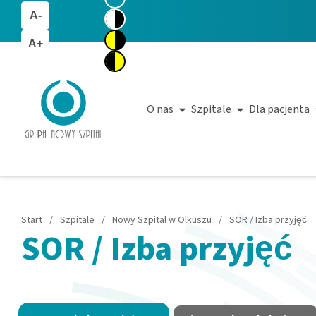
A-
A+
O nas
Szpitale
Dla pacjenta
Start
/
Szpitale
/
Nowy Szpital w Olkuszu
/
SOR / Izba przyjęć
SOR / Izba przyjęć