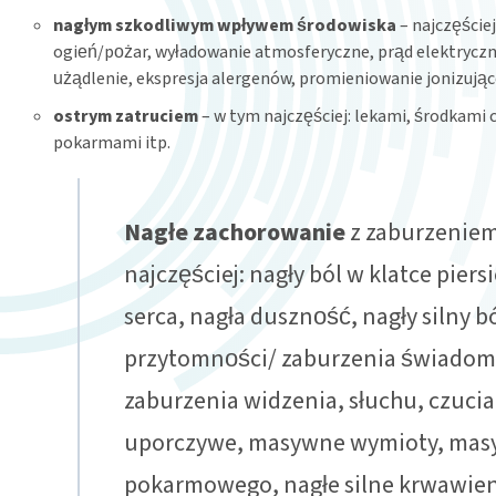
nagłym szkodliwym wpływem środowiska
– najczęście
ogień/pożar, wyładowanie atmosferyczne, prąd elektryczn
użądlenie, ekspresja alergenów, promieniowanie jonizujące
ostrym zatruciem
– w tym najczęściej: lekami, środkami
pokarmami itp.
Nagłe zachorowanie
z zaburzeniem
najczęściej: nagły ból w klatce pier
serca, nagła duszność, nagły silny b
przytomności/ zaburzenia świadomo
zaburzenia widzenia, słuchu, czucia
uporczywe, masywne wymioty, mas
pokarmowego, nagłe silne krwawien