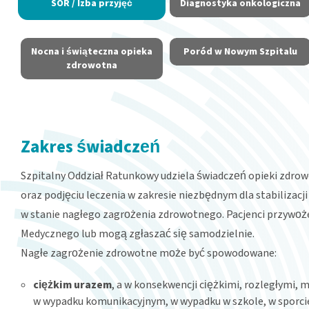
SOR / Izba przyjęć
Diagnostyka onkologiczna
Nocna i świąteczna opieka
Poród w Nowym Szpitalu
zdrowotna
Zakres świadczeń
Szpitalny Oddział Ratunkowy udziela świadczeń opieki zdrow
oraz podjęciu leczenia w zakresie niezbędnym dla stabilizacji
w stanie nagłego zagrożenia zdrowotnego. Pacjenci przywoż
Medycznego lub mogą zgłaszać się samodzielnie.
Nagłe zagrożenie zdrowotne może być spowodowane:
ciężkim urazem
, a w konsekwencji ciężkimi, rozległymi,
w wypadku komunikacyjnym, w wypadku w szkole, w sporcie