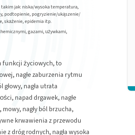
j takim jak: niska/wysoka temperatura,
y, podtopienie, pogryzienie/ukąszenie/
, skażenie, epidemia itp.
 chemicznymi, gazami, używkami,
 funkcji życiowych, to
siowej, nagłe zaburzenia rytmu
ól głowy, nagła utrata
ści, napad drgawek, nagłe
, mowy, nagły ból brzucha,
ywne krwawienia z przewodu
ie z dróg rodnych, nagła wysoka