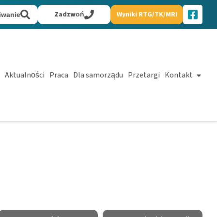
Zadzwoń
Wyniki RTG/TK/MRI
iwanie
Aktualności
Praca
Dla samorządu
Przetargi
Kontakt