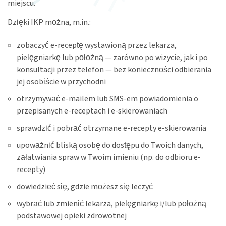
miejscu.
Dzięki IKP można, m.in.:
zobaczyć
e-receptę
wystawioną przez lekarza,
pielęgniarkę lub położną — zarówno po wizycie, jak i po
konsultacji przez telefon — bez konieczności odbierania
jej osobiście w przychodni
otrzymywać e-mailem lub SMS-em powiadomienia o
przepisanych e-receptach i
e-skierowaniach
sprawdzić i pobrać otrzymane e-recepty e-skierowania
upoważnić bliską osobę do dostępu do Twoich danych,
załatwiania spraw w Twoim imieniu (np. do odbioru e-
recepty)
dowiedzieć się, gdzie możesz się leczyć
wybrać lub zmienić lekarza, pielęgniarkę i/lub położną
podstawowej opieki zdrowotnej