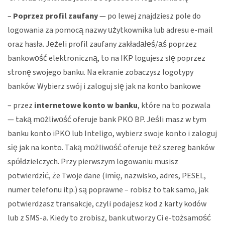
–
Poprzez profil zaufany
— po lewej znajdziesz pole do
logowania za pomocą nazwy użytkownika lub adresu e-mail
oraz hasła. Jeżeli profil zaufany zakładałeś/aś poprzez
bankowość elektroniczną, to na IKP logujesz się poprzez
stronę swojego banku. Na ekranie zobaczysz logotypy
banków. Wybierz swój i zaloguj się jak na konto bankowe
– przez
internetowe konto w banku
, które na to pozwala
— taką możliwość oferuje bank PKO BP. Jeśli masz w tym
banku konto iPKO lub Inteligo, wybierz swoje konto i zaloguj
się jak na konto. Taką możliwość oferuje też szereg banków
spółdzielczych. Przy pierwszym logowaniu musisz
potwierdzić, że Twoje dane (imię, nazwisko, adres, PESEL,
numer telefonu itp.) są poprawne – robisz to tak samo, jak
potwierdzasz transakcje, czyli podajesz kod z karty kodów
lub z SMS-a. Kiedy to zrobisz, bank utworzy Ci e-tożsamość