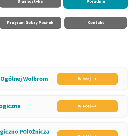
Diagnostyka
Poradnie
Program Dobry Posiłek
Kontakt
i Ogólnej Wolbrom
Więcej
logiczna
Więcej
giczno Położnicza