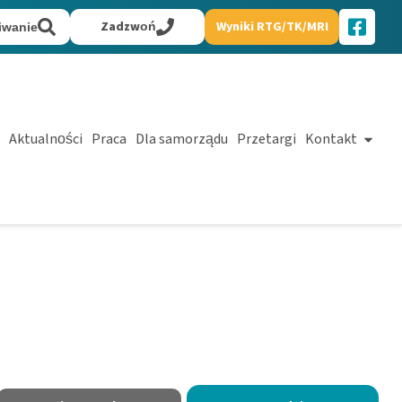
Zadzwoń
Wyniki RTG/TK/MRI
iwanie
Aktualności
Praca
Dla samorządu
Przetargi
Kontakt