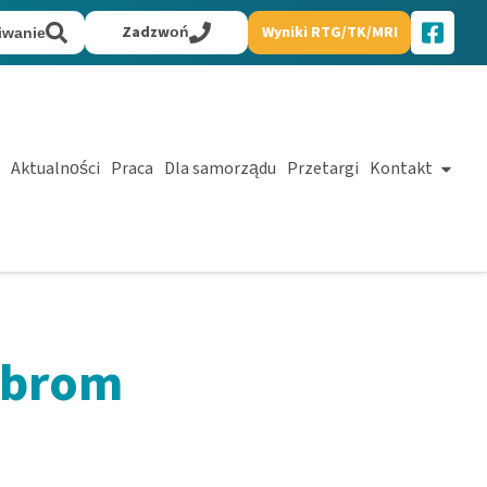
Zadzwoń
Wyniki RTG/TK/MRI
iwanie
Aktualności
Praca
Dla samorządu
Przetargi
Kontakt
lbrom