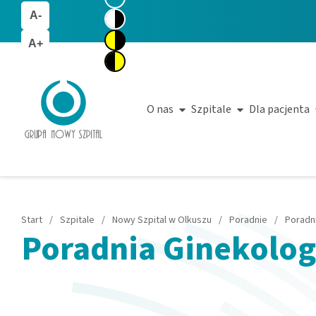
A-
A+
O nas
Szpitale
Dla pacjenta
Start
/
Szpitale
/
Nowy Szpital w Olkuszu
/
Poradnie
/
Poradnia Ginekolo