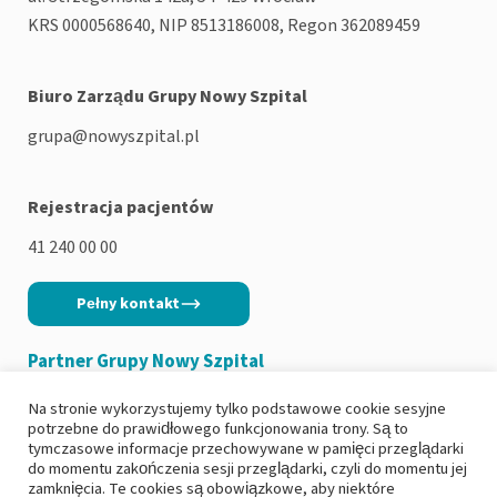
KRS 0000568640, NIP 8513186008, Regon 362089459
Biuro Zarządu Grupy Nowy Szpital
grupa@nowyszpital.pl
Rejestracja pacjentów
41 240 00 00
Pełny kontakt
Partner Grupy Nowy Szpital
Na stronie wykorzystujemy tylko podstawowe cookie sesyjne
potrzebne do prawidłowego funkcjonowania trony. Są to
tymczasowe informacje przechowywane w pamięci przeglądarki
do momentu zakończenia sesji przeglądarki, czyli do momentu jej
Copyright 2026
|
Polityka prywatności
zamknięcia. Te cookies są obowiązkowe, aby niektóre