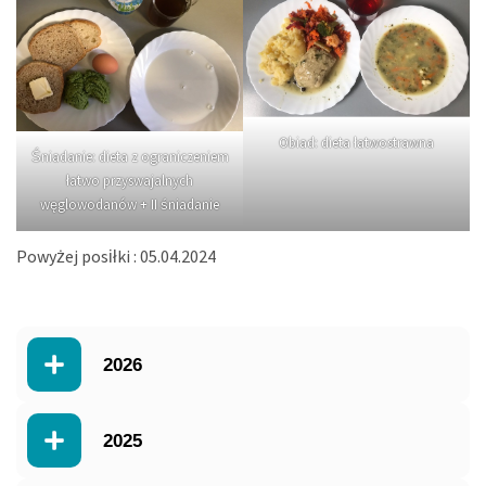
Obiad: dieta łatwostrawna
Śniadanie: dieta z ograniczeniem
łatwo przyswajalnych
węglowodanów + II śniadanie
Powyżej posiłki : 05.04.2024
2026
2025