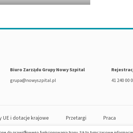
Biuro Zarządu Grupy Nowy Szpital
Rejestrac
grupa@nowyszpital.pl
41 240 00 
y UE i dotacje krajowe
Przetargi
Praca
bne do prawidłowego funkcjonowania trony. Są to tymczasowe informacje