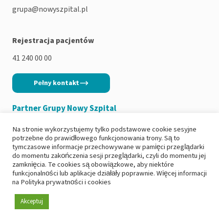
grupa@nowyszpital.pl
Rejestracja pacjentów
41 240 00 00
Pełny kontakt
Partner Grupy Nowy Szpital
Na stronie wykorzystujemy tylko podstawowe cookie sesyjne
potrzebne do prawidłowego funkcjonowania trony. Są to
tymczasowe informacje przechowywane w pamięci przeglądarki
do momentu zakończenia sesji przeglądarki, czyli do momentu jej
Copyright 2026
|
Polityka prywatności
zamknięcia. Te cookies są obowiązkowe, aby niektóre
funkcjonalności lub aplikacje działały poprawnie. Więcej informacji
|
Deklaracja dostępności
na
Polityka prywatności i cookies
|
Ochrona danych osobowych i RODO
|
Zgłoś incydent
Akceptuj
Created by