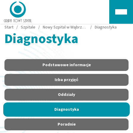
Głów
Start
/
Szpitale
/
Nowy Szpital w Wąbrzeźnie
/
Diagnostyka
Diagnostyka
Podstawowe informacje
Izba przyjęć
Oddziały
Diagnostyka
Poradnie