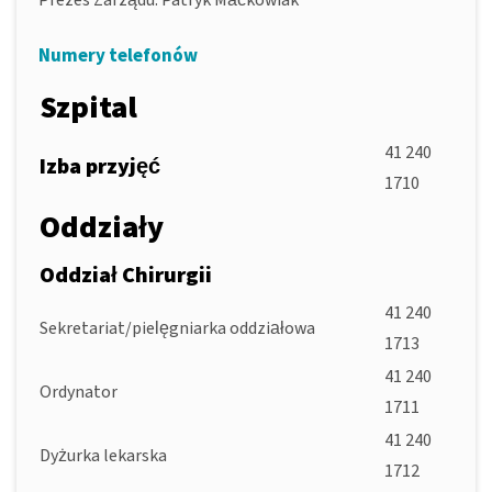
Prezes Zarządu: Patryk Maćkowiak
Numery telefonów
Szpital
41 240
Izba przyjęć
1710
Oddziały
Oddział Chirurgii
41 240
Sekretariat/pielęgniarka oddziałowa
1713
41 240
Ordynator
1711
41 240
Dyżurka lekarska
1712