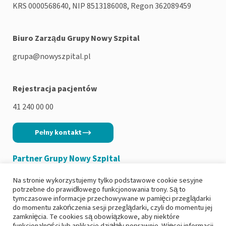
KRS 0000568640, NIP 8513186008, Regon 362089459
Biuro Zarządu Grupy Nowy Szpital
grupa@nowyszpital.pl
Rejestracja pacjentów
41 240 00 00
Pełny kontakt
Partner Grupy Nowy Szpital
Na stronie wykorzystujemy tylko podstawowe cookie sesyjne
potrzebne do prawidłowego funkcjonowania trony. Są to
tymczasowe informacje przechowywane w pamięci przeglądarki
do momentu zakończenia sesji przeglądarki, czyli do momentu jej
Copyright 2026
|
Polityka prywatności
zamknięcia. Te cookies są obowiązkowe, aby niektóre
funkcjonalności lub aplikacje działały poprawnie. Więcej informacji