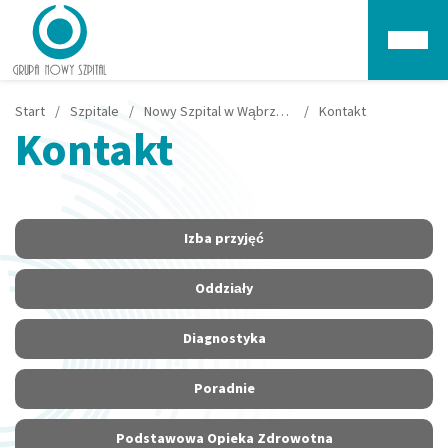
Głów
Start
/
Szpitale
/
Nowy Szpital w Wąbrzeźnie
/
Kontakt
Kontakt
Izba przyjęć
Oddziały
Diagnostyka
Poradnie
Podstawowa Opieka Zdrowotna