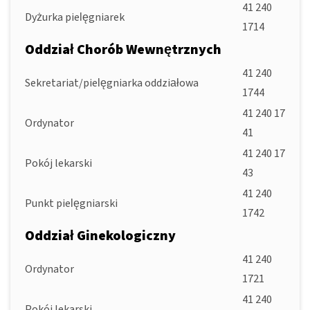
41 240
Dyżurka pielęgniarek
1714
Oddział Chorób Wewnętrznych
41 240
Sekretariat/pielęgniarka oddziałowa
1744
41 240 17
Ordynator
41
41 240 17
Pokój lekarski
43
41 240
Punkt pielęgniarski
1742
Oddział Ginekologiczny
41 240
Ordynator
1721
41 240
Pokój lekarski