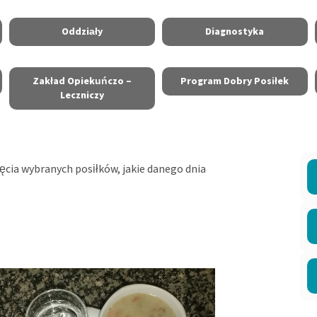
Oddziały
Diagnostyka
Zakład Opiekuńczo –
Program Dobry Posiłek
Leczniczy
jęcia wybranych posiłków, jakie danego dnia