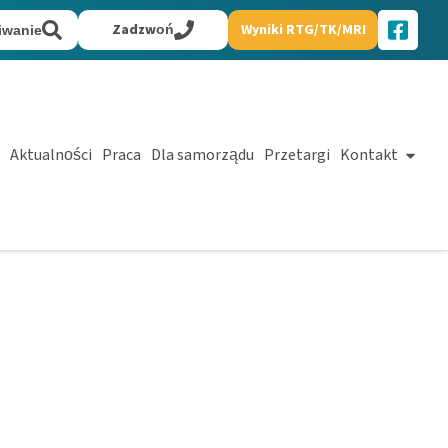
Zadzwoń
Wyniki RTG/TK/MRI
iwanie
Aktualności
Praca
Dla samorządu
Przetargi
Kontakt