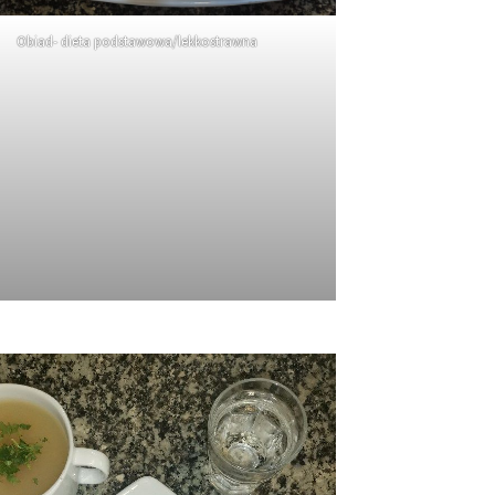
Obiad- dieta podstawowa/lekkostrawna