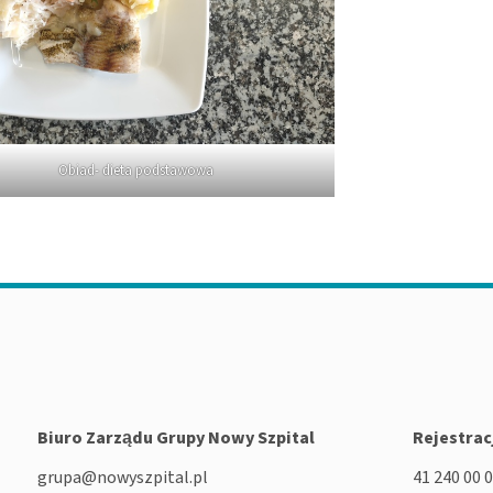
Obiad- dieta podstawowa
Biuro Zarządu Grupy Nowy Szpital
Rejestrac
grupa@nowyszpital.pl
41 240 00 