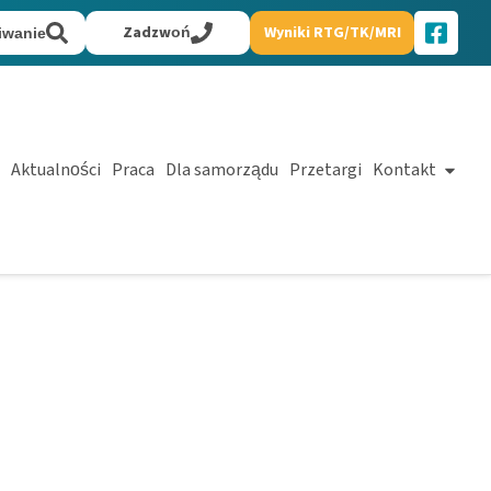
Zadzwoń
Wyniki RTG/TK/MRI
iwanie
Aktualności
Praca
Dla samorządu
Przetargi
Kontakt