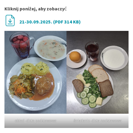
Kliknij poniżej, aby zobaczy
ć
21-30.09.2025. (PDF 314 KB)
obiad -dieta podstawowa
śniadanie -dieta podstawowa