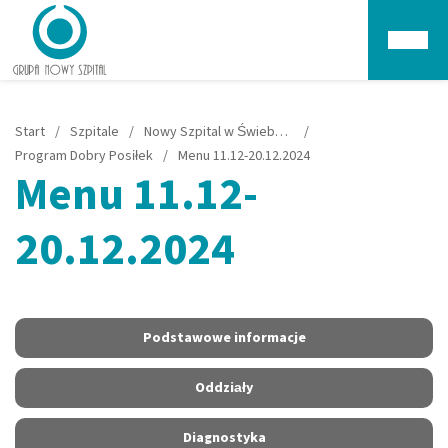
Głów
Start
/
Szpitale
/
Nowy Szpital w Świebodzinie
/
Program Dobry Posiłek
/
Menu 11.12-20.12.2024
Menu 11.12-
20.12.2024
Podstawowe informacje
Oddziały
Diagnostyka