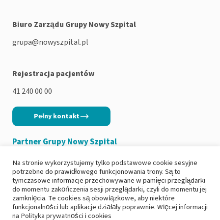
Biuro Zarządu Grupy Nowy Szpital
grupa@nowyszpital.pl
Rejestracja pacjentów
41 240 00 00
Pełny kontakt
Partner Grupy Nowy Szpital
Na stronie wykorzystujemy tylko podstawowe cookie sesyjne
potrzebne do prawidłowego funkcjonowania trony. Są to
tymczasowe informacje przechowywane w pamięci przeglądarki
do momentu zakończenia sesji przeglądarki, czyli do momentu jej
Copyright 2026
|
Polityka prywatności
zamknięcia. Te cookies są obowiązkowe, aby niektóre
funkcjonalności lub aplikacje działały poprawnie. Więcej informacji
|
Deklaracja dostępności
na
Polityka prywatności i cookies
|
Ochrona danych osobowych i RODO
|
Zgłoś incydent