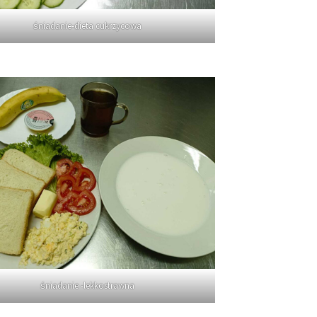
śniadanie-dieta cukrzycowa
śniadanie -lekkostrawna