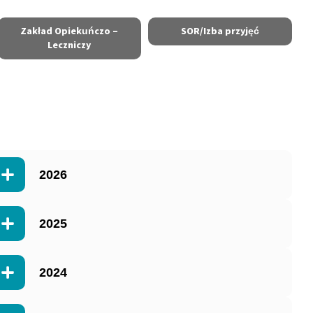
Zakład Opiekuńczo –
SOR/Izba przyjęć
Leczniczy
2026
2025
2024