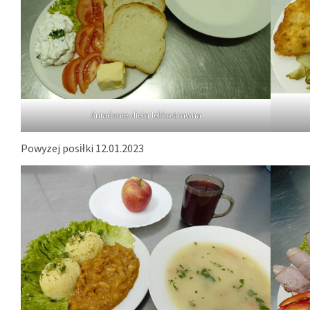
śniadanie-dieta lekkostrawna
Powyzej posiłki 12.01.2023