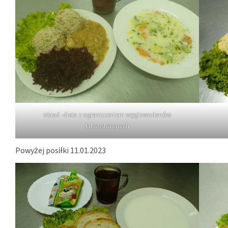
obiad -dieta z ograniczeniem węglowodanów
łatwostrawnych
Powyżej posiłki 11.01.2023