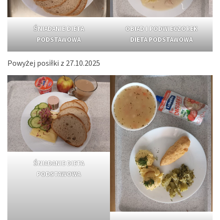
ŚNIADANIE DIETA
OBIAD I PODWIECZOREK
PODSTAWOWA
DIETA PODSTAWOWA
Powyżej posiłki z 27.10.2025
ŚNIADANIE DIETA
PODSTAWOWA