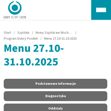
Głów
Start
/
Szpitale
/
Nowy Szpital we Wschowie
/
Program Dobry Posiłek
/
Menu 27.10-31.10.2025
Menu 27.10-
31.10.2025
Podstawowe informacje
Diagnostyka
Oddziały