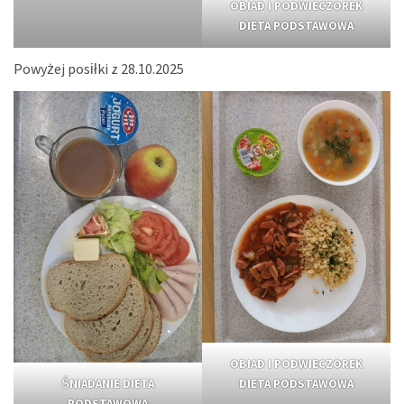
OBIAD I PODWIECZOREK
DIETA PODSTAWOWA
Powyżej posiłki z 28.10.2025
OBIAD I PODWIECZOREK
ŚNIADANIE DIETA
DIETA PODSTAWOWA
PODSTAWOWA