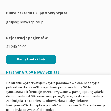
Biuro Zarządu Grupy Nowy Szpital
grupa@nowyszpital.pl
Rejestracja pacjentów
41 240 00 00
Pełny kontakt
Partner Grupy Nowy Szpital
Na stronie wykorzystujemy tylko podstawowe cookie sesyjne
potrzebne do prawidłowego funkcjonowania trony. Są to
tymczasowe informacje przechowywane w pamięci przeglądarki
do momentu zakończenia sesji przeglądarki, czyli do momentu jej
Copyright 2026
|
Polityka prywatności
zamknięcia. Te cookies są obowiązkowe, aby niektóre
funkcjonalności lub aplikacje działały poprawnie. Więcej informacji
|
Deklaracja dostępności
na
Polityka prywatności i cookies