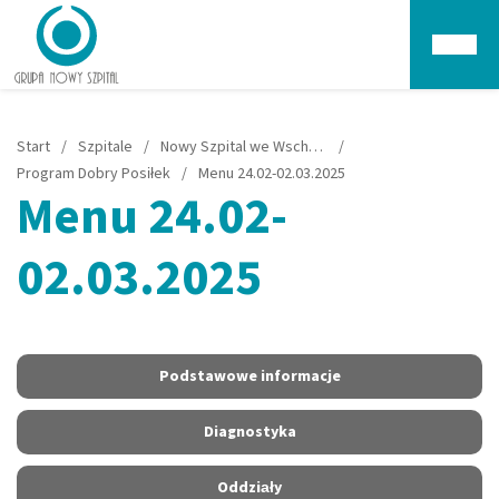
Głów
Start
/
Szpitale
/
Nowy Szpital we Wschowie
/
Program Dobry Posiłek
/
Menu 24.02-02.03.2025
Menu 24.02-
02.03.2025
Podstawowe informacje
Diagnostyka
Oddziały