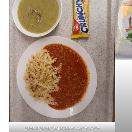
OBIAD I PODWIECZOREK DIETA PODSTAWOWA