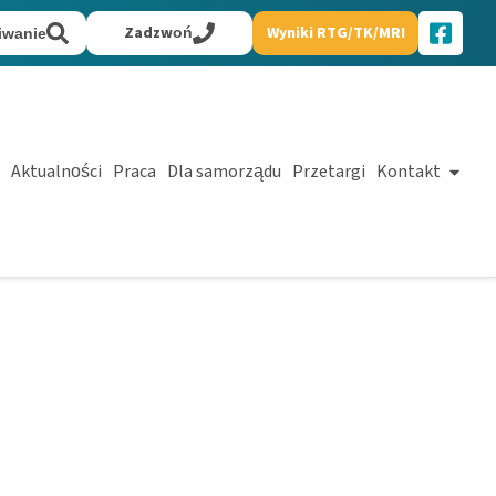
Zadzwoń
Wyniki RTG/TK/MRI
iwanie
Aktualności
Praca
Dla samorządu
Przetargi
Kontakt