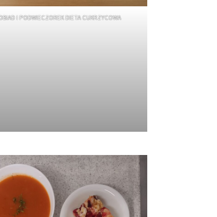
OBIAD I PODWIECZOREK DIETA CUKRZYCOWA