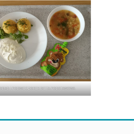
OBIAD I PODWIECZOREK DIETA PODSTAWOWA