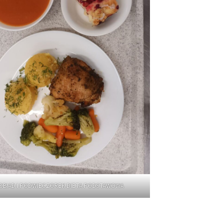
OBIAD I PODWIECZOREK DIETA PODSTAWOWA