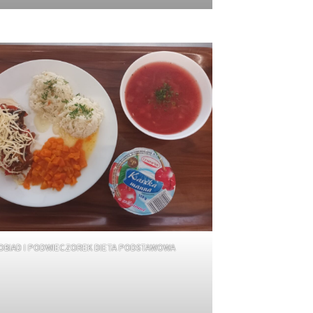
OBIAD I PODWIECZOREK DIETA PODSTAWOWA