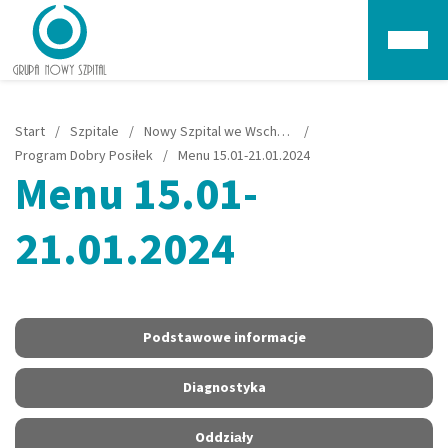
Głów
Start
/
Szpitale
/
Nowy Szpital we Wschowie
/
Program Dobry Posiłek
/
Menu 15.01-21.01.2024
Menu 15.01-
21.01.2024
Podstawowe informacje
Diagnostyka
Oddziały