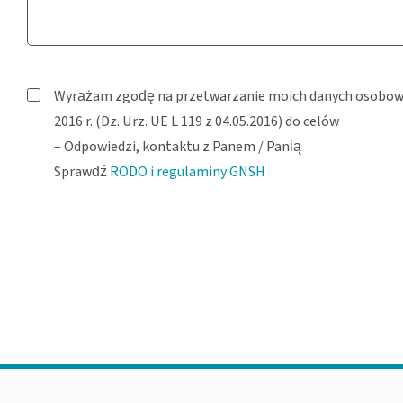
Wyrażam zgodę na przetwarzanie moich danych osobowych 
2016 r. (Dz. Urz. UE L 119 z 04.05.2016) do celów
– Odpowiedzi, kontaktu z Panem / Panią
Sprawdź
RODO i regulaminy GNSH
Pozostaw to pole puste