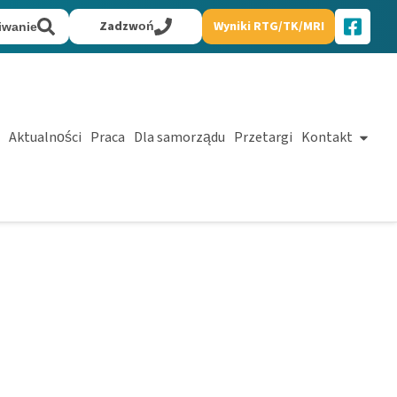
Zadzwoń
Wyniki RTG/TK/MRI
iwanie
Aktualności
Praca
Dla samorządu
Przetargi
Kontakt