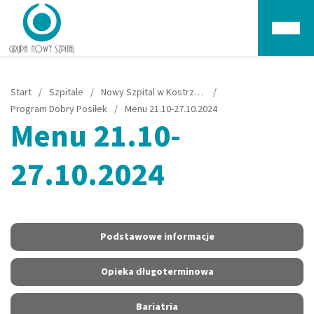
Głów
Start
/
Szpitale
/
Nowy Szpital w Kostrzynie nad Odrą
/
Program Dobry Posiłek
/
Menu 21.10-27.10.2024
Menu 21.10-
27.10.2024
Podstawowe informacje
Opieka długoterminowa
Bariatria