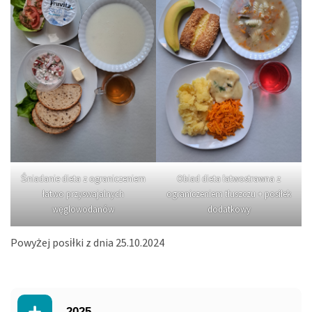
Śniadanie dieta z ograniczeniem
Obiad dieta łatwostrawna z
łatwo przyswajalnych
ograniczeniem tłuszczu + posiłek
węglowodanów
dodatkowy
Powyżej posiłki z dnia 25.10.2024
2025