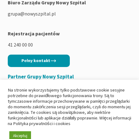
Biuro Zarządu Grupy Nowy Szpital
grupa@nowyszpital.pl
Rejestracja pacjentów
41 240 00 00
Pełny kontakt
Partner Grupy Nowy Szpital
Na stronie wykorzystujemy tylko podstawowe cookie sesyjne
potrzebne do prawidłowego funkcjonowania trony. Są to
tymczasowe informacje przechowywane w pamięci przeglądarki
do momentu zakończenia sesji przeglądarki, czyli do momentu jej
Copyright 2026
|
Polityka prywatności
zamknięcia. Te cookies są obowiązkowe, aby niektóre
funkcjonalności lub aplikacje działały poprawnie. Więcej informacji
|
Deklaracja dostępności
na
Polityka prywatności i cookies
|
Ochrona danych osobowych i RODO
|
Zgłoś incydent
Akceptuj