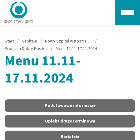
Głów
Start
/
Szpitale
/
Nowy Szpital w Kostrzynie nad Odrą
/
Program Dobry Posiłek
/
Menu 11.11-17.11.2024
Menu 11.11-
17.11.2024
Podstawowe informacje
Opieka długoterminowa
Bariatria