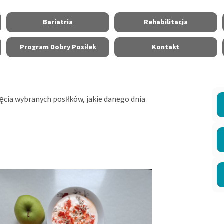
Bariatria
Rehabilitacja
Program Dobry Posiłek
Kontakt
jęcia wybranych posiłków, jakie danego dnia