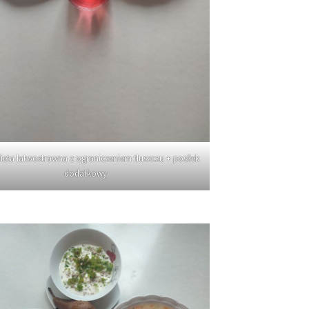
ieta łatwostrawna z ograniczeniem tłuszczu + posiłek
dodatkowy