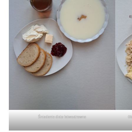
Śniadanie dieta łatwostrawna
Ob