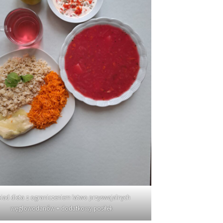
iad dieta z ograniczeniem łatwo przyswajalnych
węglowodanów + dodatkowy posiłek