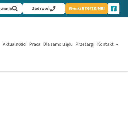
Zadzwoń
Wyniki RTG/TK/MRI
iwanie
Aktualności
Praca
Dla samorządu
Przetargi
Kontakt