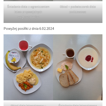
Śniadanie dieta z ograniczeniem
Obiad + podwieczorek dieta
łatwo przyswajalnych
podstawowa
węglowodanów
Powyżej posiłki z dnia 6.02.2024
Obiad dieta łatwostrawna +
Śniadanie dieta łatwostrawna