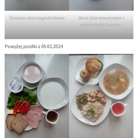
Śniadanie dieta bogatobiałkowa
Obiad dieta łatwostrawna z
ograniczeniem tłuszczu +
dodatek
Powyżej posiłki z 05.02.2024