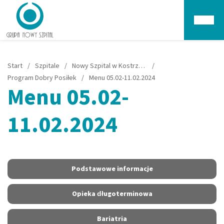
Głów
Start
/
Szpitale
/
Nowy Szpital w Kostrzynie nad Odrą
/
Program Dobry Posiłek
/
Menu 05.02-11.02.2024
Menu 05.02-
11.02.2024
Podstawowe informacje
Opieka długoterminowa
Bariatria