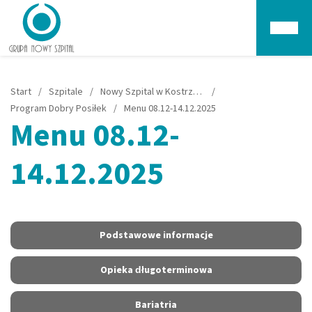
Głów
Start
/
Szpitale
/
Nowy Szpital w Kostrzynie nad Odrą
/
Program Dobry Posiłek
/
Menu 08.12-14.12.2025
Menu 08.12-
14.12.2025
Podstawowe informacje
Opieka długoterminowa
Bariatria