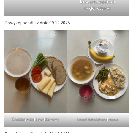
łatwo przyswajalnych
węglowodanów
Powyżej posiłki z dnia 09.12.2025
Śniadanie dieta podstawowa
Obiad dieta łatwostrawna