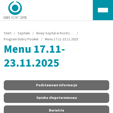
Głów
Start
/
Szpitale
/
Nowy Szpital w Kostrzynie nad Odrą
/
Program Dobry Posiłek
/
Menu 17.11-23.11.2025
Menu 17.11-
23.11.2025
Podstawowe informacje
Opieka długoterminowa
Bariatria