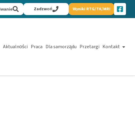
Zadzwoń
Wyniki RTG/TK/MRI
iwanie
Aktualności
Praca
Dla samorządu
Przetargi
Kontakt