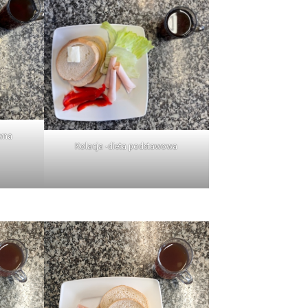
awna
Kolacja -dieta podstawowa