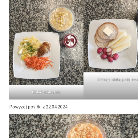
Kolacja -dieta podstaw
Obiad -obie diety
Powyżej posiłki z 22.04.2024