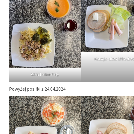
Kolacja -dieta lekkostr
Obiad -obie diety
Powyżej posiłki z 24.04.2024