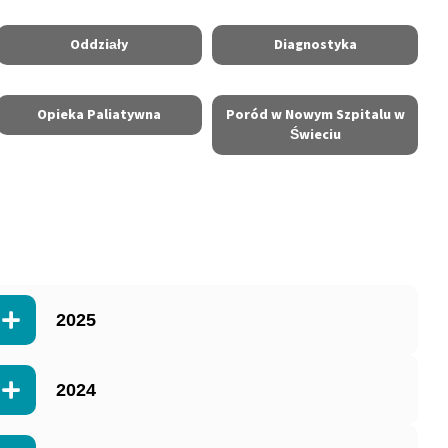
Oddziały
Diagnostyka
Opieka Paliatywna
Poród w Nowym Szpitalu w
Świeciu
2025
2024