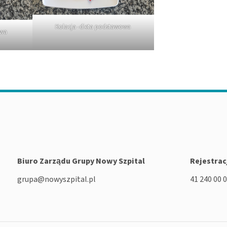
Kolacja -dieta podstawowa
owa
Biuro Zarządu Grupy Nowy Szpital
Rejestrac
grupa@nowyszpital.pl
41 240 00 