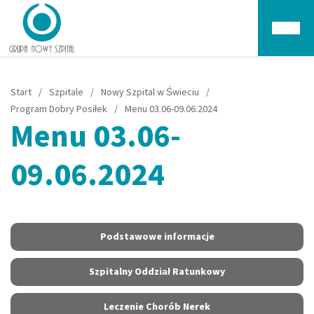
Głów
Start
/
Szpitale
/
Nowy Szpital w Świeciu
/
Program Dobry Posiłek
/
Menu 03.06-09.06.2024
Menu 03.06-
09.06.2024
Podstawowe informacje
Szpitalny Oddział Ratunkowy
Leczenie Chorób Nerek