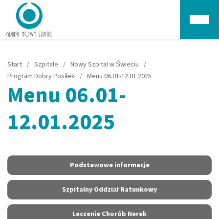
Głów
Start
/
Szpitale
/
Nowy Szpital w Świeciu
/
Program Dobry Posiłek
/
Menu 06.01-12.01.2025
Menu 06.01-
12.01.2025
Podstawowe informacje
Szpitalny Oddział Ratunkowy
Leczenie Chorób Nerek