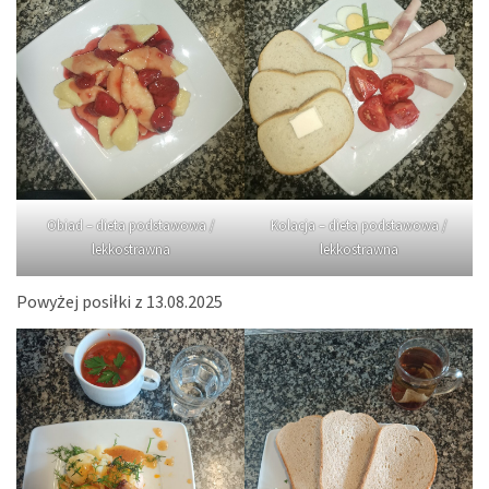
Obiad – dieta podstawowa /
Kolacja – dieta podstawowa /
lekkostrawna
lekkostrawna
Powyżej posiłki z 13.08.2025