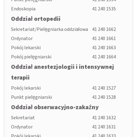
Endoskopia
41 240 1535
Oddział ortopedii
Sekretariat/Pielęgniarka oddziałowa
41 240 1662
Ordynator
41 240 1661
Pokój lekarski
41 240 1663
Pokój pielęgniarski
41 240 1664
Oddział anestezjologii i intensywnej
terapii
Pokój lekarski
41 240 1527
Punkt pielęgniarski
41 240 1528
Oddział obserwacyjno-zakaźny
Sekretariat
41 240 1632
Ordynator
41 240 1631
Pokój lekarski
41 240 1633