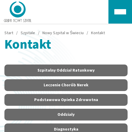
Głów
Start
/
Szpitale
/
Nowy Szpital w Świeciu
/
Kontakt
Kontakt
Szpitalny Oddział Ratunkowy
Leczenie Chorób Nerek
Podstawowa Opieka Zdrowotna
Oddziały
Diagnostyka