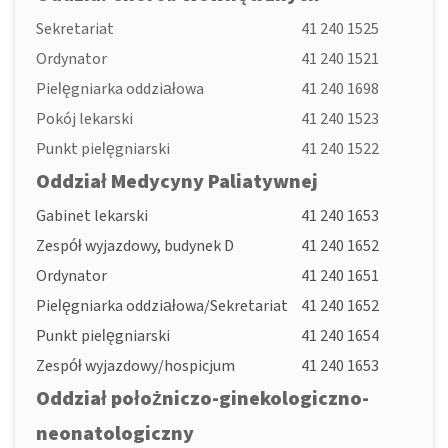
Sekretariat
41 240 1525
Ordynator
41 240 1521
Pielęgniarka oddziałowa
41 240 1698
Pokój lekarski
41 240 1523
Punkt pielęgniarski
41 240 1522
Oddział Medycyny Paliatywnej
Gabinet lekarski
41 240 1653
Zespół wyjazdowy, budynek D
41 240 1652
Ordynator
41 240 1651
Pielęgniarka oddziałowa/Sekretariat
41 240 1652
Punkt pielęgniarski
41 240 1654
Zespół wyjazdowy/hospicjum
41 240 1653
Oddział położniczo-ginekologiczno-
neonatologiczny