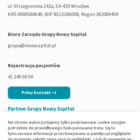
ul. Strzegomska 142a, 54-429 Wrocław
KRS 0000568640, NIP 8513186008, Regon 362089459
Biuro Zarządu Grupy Nowy Szpital
grupa@nowyszpital.pl
Rejestracja pacjentów
41 240 00 00
Pełny kontakt
Partner Grupy Nowy Szpital
Na stronie wykorzystujemy tylko podstawowe cookie sesyjne
potrzebne do prawidłowego funkcjonowania trony. Są to
tymczasowe informacje przechowywane w pamięci przeglądarki
do momentu zakończenia sesji przeglądarki, czyli do momentu jej