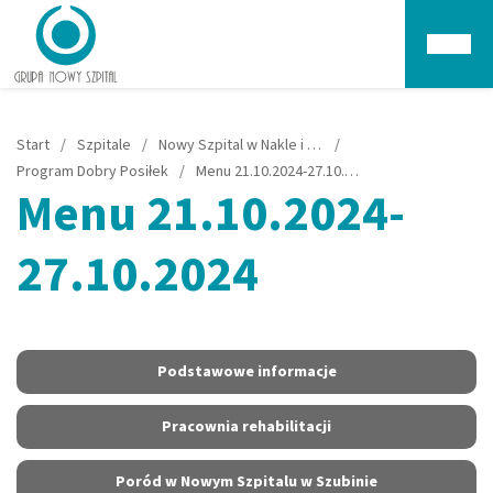
Głów
Start
/
Szpitale
/
Nowy Szpital w Nakle i Szubinie
/
Program Dobry Posiłek
/
Menu 21.10.2024-27.10.2024
Menu 21.10.2024-
27.10.2024
Podstawowe informacje
Pracownia rehabilitacji
Poród w Nowym Szpitalu w Szubinie