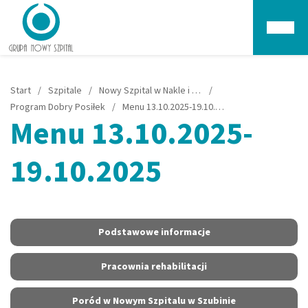
Głów
Start
/
Szpitale
/
Nowy Szpital w Nakle i Szubinie
/
Program Dobry Posiłek
/
Menu 13.10.2025-19.10.2025
Menu 13.10.2025-
19.10.2025
Podstawowe informacje
Pracownia rehabilitacji
Poród w Nowym Szpitalu w Szubinie