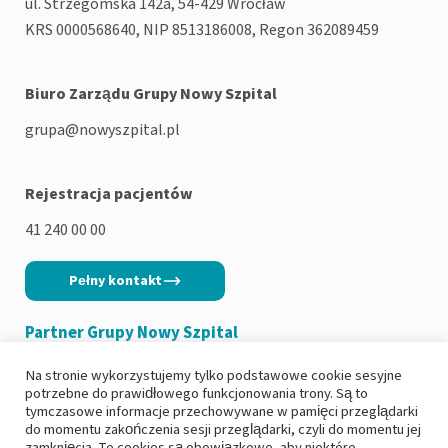
ul. Strzegomska 142a, 54-429 Wrocław
KRS 0000568640, NIP 8513186008, Regon 362089459
Biuro Zarządu Grupy Nowy Szpital
grupa@nowyszpital.pl
Rejestracja pacjentów
41 240 00 00
Pełny kontakt
Partner Grupy Nowy Szpital
Na stronie wykorzystujemy tylko podstawowe cookie sesyjne
potrzebne do prawidłowego funkcjonowania trony. Są to
tymczasowe informacje przechowywane w pamięci przeglądarki
do momentu zakończenia sesji przeglądarki, czyli do momentu jej
Copyright 2026
|
Polityka prywatności
zamknięcia. Te cookies są obowiązkowe, aby niektóre