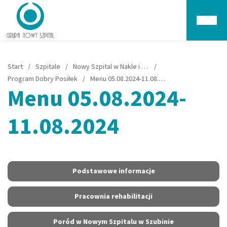
Głów
Start
/
Szpitale
/
Nowy Szpital w Nakle i Szubinie
/
Program Dobry Posiłek
/
Menu 05.08.2024-11.08.2024
Menu 05.08.2024-
11.08.2024
Podstawowe informacje
Pracownia rehabilitacji
Poród w Nowym Szpitalu w Szubinie