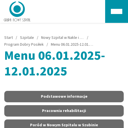
Głów
Start
/
Szpitale
/
Nowy Szpital w Nakle i Szubinie
/
Program Dobry Posiłek
/
Menu 06.01.2025-12.01.2025
Menu 06.01.2025-
12.01.2025
Podstawowe informacje
Pracownia rehabilitacji
Poród w Nowym Szpitalu w Szubinie