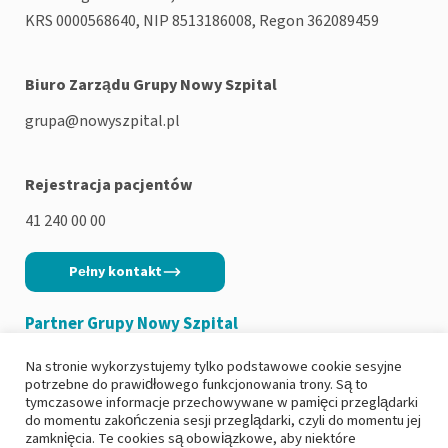
KRS 0000568640, NIP 8513186008, Regon 362089459
Biuro Zarządu Grupy Nowy Szpital
grupa@nowyszpital.pl
Rejestracja pacjentów
41 240 00 00
Pełny kontakt
Partner Grupy Nowy Szpital
Na stronie wykorzystujemy tylko podstawowe cookie sesyjne
potrzebne do prawidłowego funkcjonowania trony. Są to
tymczasowe informacje przechowywane w pamięci przeglądarki
do momentu zakończenia sesji przeglądarki, czyli do momentu jej
Copyright 2026
|
Polityka prywatności
zamknięcia. Te cookies są obowiązkowe, aby niektóre