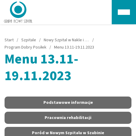
Głów
Start
/
Szpitale
/
Nowy Szpital w Nakle i Szubinie
/
Program Dobry Posiłek
/
Menu 13.11-19.11.2023
Menu 13.11-
19.11.2023
Podstawowe informacje
Pracownia rehabilitacji
Poród w Nowym Szpitalu w Szubinie