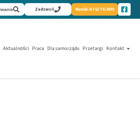
Zadzwoń
Wyniki RTG/TK/MRI
iwanie
Aktualności
Praca
Dla samorządu
Przetargi
Kontakt