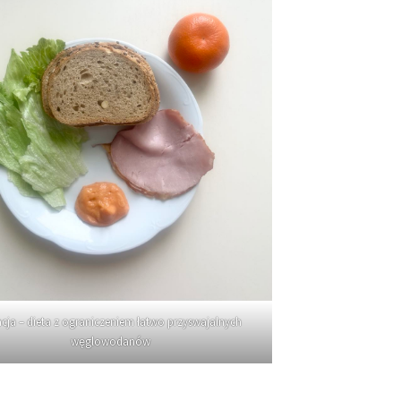
cja – dieta z ograniczeniem łatwo przyswajalnych
węglowodanów