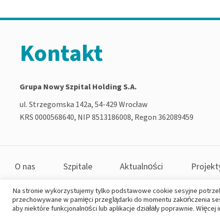
Kontakt
Grupa Nowy Szpital Holding S.A.
ul. Strzegomska 142a, 54-429 Wrocław
KRS 0000568640, NIP 8513186008, Regon 362089459
O nas
Szpitale
Aktualności
Projekt
Na stronie wykorzystujemy tylko podstawowe cookie sesyjne potrze
przechowywane w pamięci przeglądarki do momentu zakończenia sesji
Copyright 2026
|
Polityka prywatności
|
Deklaracja dostępno
aby niektóre funkcjonalności lub aplikacje działały poprawnie. Więcej 