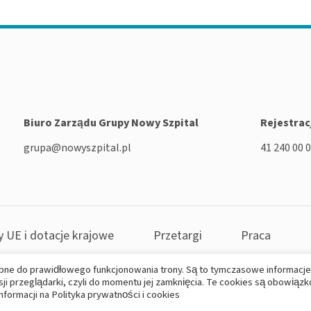
Biuro Zarządu Grupy Nowy Szpital
Rejestrac
grupa@nowyszpital.pl
41 240 00 
y UE i dotacje krajowe
Przetargi
Praca
bne do prawidłowego funkcjonowania trony. Są to tymczasowe informacje
 przeglądarki, czyli do momentu jej zamknięcia. Te cookies są obowiąz
ści
|
Ochrona danych osobowych i RODO
|
Zgłoś incydent
informacji na
Polityka prywatności i cookies