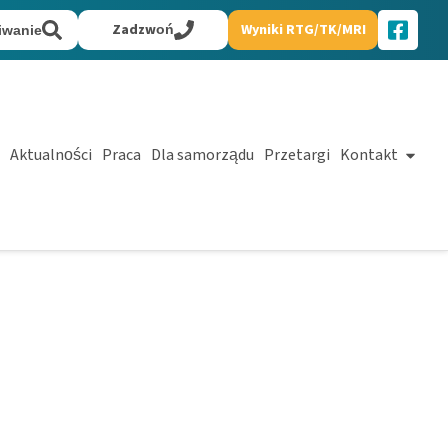
Zadzwoń
Wyniki RTG/TK/MRI
iwanie
Aktualności
Praca
Dla samorządu
Przetargi
Kontakt