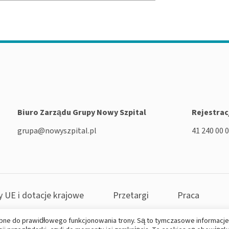
Biuro Zarządu Grupy Nowy Szpital
Rejestrac
grupa@nowyszpital.pl
41 240 00 
y UE i dotacje krajowe
Przetargi
Praca
bne do prawidłowego funkcjonowania trony. Są to tymczasowe informacje