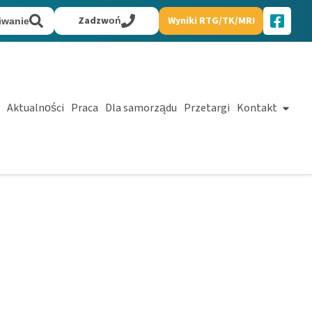
Zadzwoń
Wyniki RTG/TK/MRI
iwanie
Aktualności
Praca
Dla samorządu
Przetargi
Kontakt