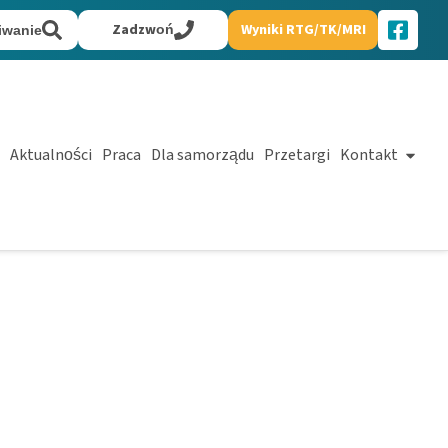
Zadzwoń
Wyniki RTG/TK/MRI
iwanie
Aktualności
Praca
Dla samorządu
Przetargi
Kontakt