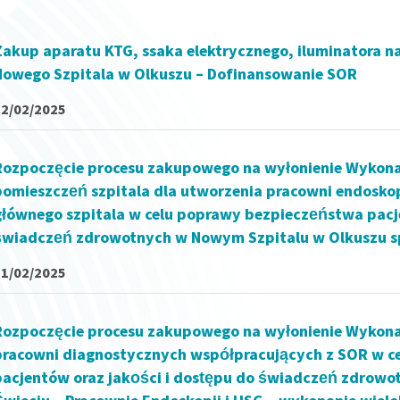
Zakup aparatu KTG, ssaka elektrycznego, iluminatora n
Nowego Szpitala w Olkuszu – Dofinansowanie SOR
12/02/2025
Rozpoczęcie procesu zakupowego na wyłonienie Wykona
pomieszczeń szpitala dla utworzenia pracowni endoskop
głównego szpitala w celu poprawy bezpieczeństwa pacje
świadczeń zdrowotnych w Nowym Szpitalu w Olkuszu sp. 
11/02/2025
Rozpoczęcie procesu zakupowego na wyłonienie Wykon
pracowni diagnostycznych współpracujących z SOR w c
pacjentów oraz jakości i dostępu do świadczeń zdrowot