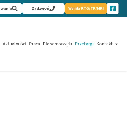
Zadzwoń
Wyniki RTG/TK/MRI
iwanie
Aktualności
Praca
Dla samorządu
Przetargi
Kontakt