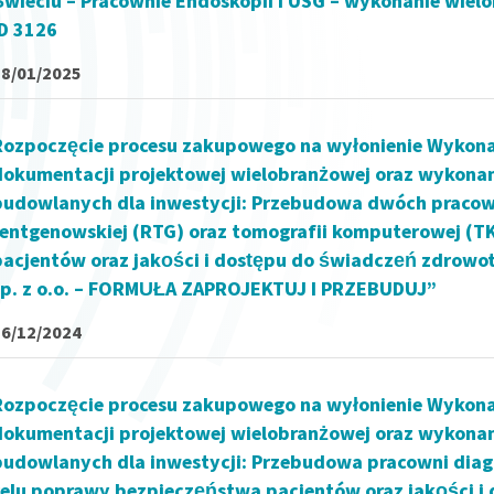
Świeciu – Pracownie Endoskopii i USG – wykonanie wie
ID 3126
28/01/2025
Rozpoczęcie procesu zakupowego na wyłonienie Wykona
dokumentacji projektowej wielobranżowej oraz wykona
budowlanych dla inwestycji: Przebudowa dwóch pracown
rentgenowskiej (RTG) oraz tomografii komputerowej (T
pacjentów oraz jakości i dostępu do świadczeń zdrow
sp. z o.o. – FORMUŁA ZAPROJEKTUJ I PRZEBUDUJ”
16/12/2024
Rozpoczęcie procesu zakupowego na wyłonienie Wykona
dokumentacji projektowej wielobranżowej oraz wykona
budowlanych dla inwestycji: Przebudowa pracowni diag
celu poprawy bezpieczeństwa pacjentów oraz jakości 