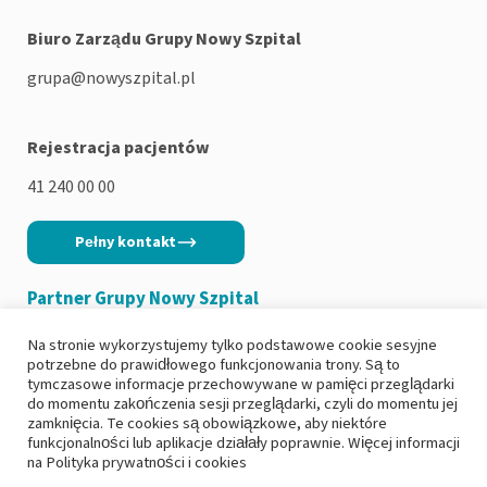
Biuro Zarządu Grupy Nowy Szpital
grupa@nowyszpital.pl
Rejestracja pacjentów
41 240 00 00
Pełny kontakt
Partner Grupy Nowy Szpital
Na stronie wykorzystujemy tylko podstawowe cookie sesyjne
potrzebne do prawidłowego funkcjonowania trony. Są to
tymczasowe informacje przechowywane w pamięci przeglądarki
do momentu zakończenia sesji przeglądarki, czyli do momentu jej
Copyright 2026
|
Polityka prywatności
zamknięcia. Te cookies są obowiązkowe, aby niektóre
funkcjonalności lub aplikacje działały poprawnie. Więcej informacji
|
Deklaracja dostępności
na
Polityka prywatności i cookies
|
Ochrona danych osobowych i RODO
|
Zgłoś incydent