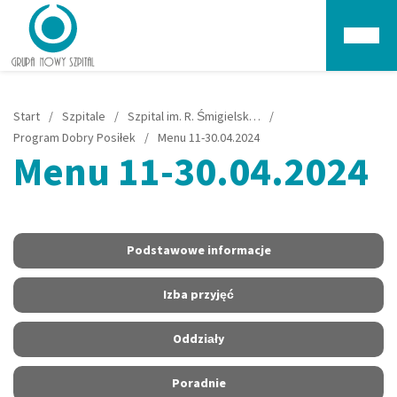
Głów
Start
/
Szpitale
/
Szpital im. R. Śmigielskiego w Skwierzynie
/
Program Dobry Posiłek
/
Menu 11-30.04.2024
Menu 11-30.04.2024
Podstawowe informacje
Izba przyjęć
Oddziały
Poradnie