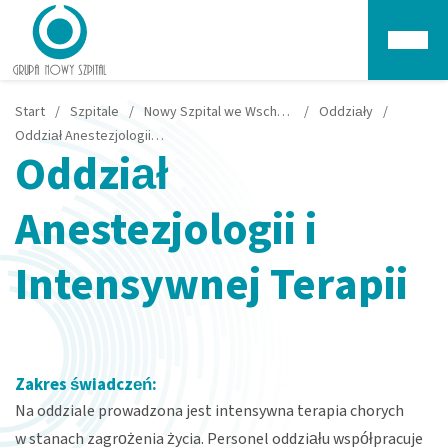
Głów
Start
/
Szpitale
/
Nowy Szpital we Wschowie
/
Oddziały
/
Oddział Anestezjologii i Intensywnej Terapii
Oddział
Anestezjologii i
Intensywnej Terapii
Zakres świadczeń:
Na oddziale prowadzona jest intensywna terapia chorych
w stanach zagrożenia życia. Personel oddziału współpracuje