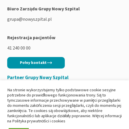
Biuro Zarządu Grupy Nowy Szpital
grupa@nowyszpital.pl
Rejestracja pacjentów
41 240 00 00
Pełny kontakt
Partner Grupy Nowy Szpital
Na stronie wykorzystujemy tylko podstawowe cookie sesyjne
potrzebne do prawidłowego funkcjonowania trony. Są to
tymczasowe informacje przechowywane w pamięci przeglądarki
do momentu zakończenia sesji przeglądarki, czyli do momentu jej
Copyright 2026
|
Polityka prywatności
zamknięcia. Te cookies są obowiązkowe, aby niektóre
funkcjonalności lub aplikacje działały poprawnie. Więcej informacji
|
Deklaracja dostępności
na
Polityka prywatności i cookies
|
Ochrona danych osobowych i RODO
|
Zgłoś incydent