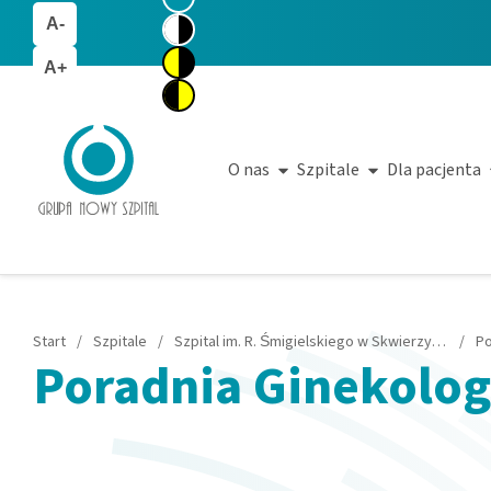
A-
A+
O nas
Szpitale
Dla pacjenta
Start
/
Szpitale
/
Szpital im. R. Śmigielskiego w Skwierzynie
/
Po
Poradnia Ginekolog