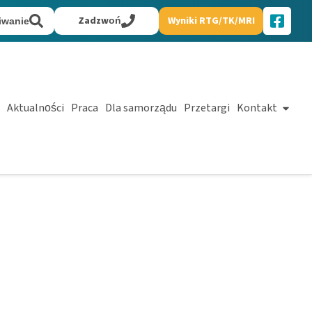
Zadzwoń
Wyniki RTG/TK/MRI
iwanie
Aktualności
Praca
Dla samorządu
Przetargi
Kontakt