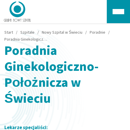
Głów
Start
/
Szpitale
/
Nowy Szpital w Świeciu
/
Poradnie
/
Poradnia Ginekologiczno-Położnicza w Świeciu
Poradnia
Ginekologiczno-
Położnicza w
Świeciu
Lekarze specjaliści: