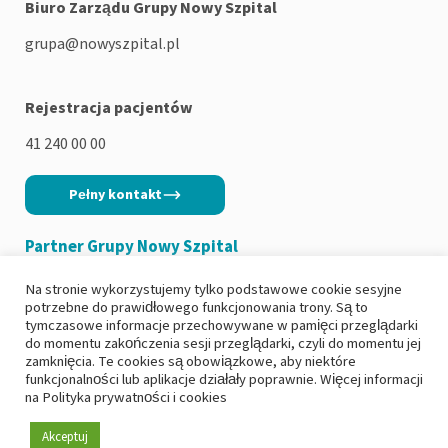
Biuro Zarządu Grupy Nowy Szpital
grupa@nowyszpital.pl
Rejestracja pacjentów
41 240 00 00
Pełny kontakt
Partner Grupy Nowy Szpital
Na stronie wykorzystujemy tylko podstawowe cookie sesyjne
potrzebne do prawidłowego funkcjonowania trony. Są to
tymczasowe informacje przechowywane w pamięci przeglądarki
do momentu zakończenia sesji przeglądarki, czyli do momentu jej
Copyright 2026
|
Polityka prywatności
zamknięcia. Te cookies są obowiązkowe, aby niektóre
funkcjonalności lub aplikacje działały poprawnie. Więcej informacji
|
Deklaracja dostępności
na
Polityka prywatności i cookies
|
Ochrona danych osobowych i RODO
|
Zgłoś incydent
Akceptuj