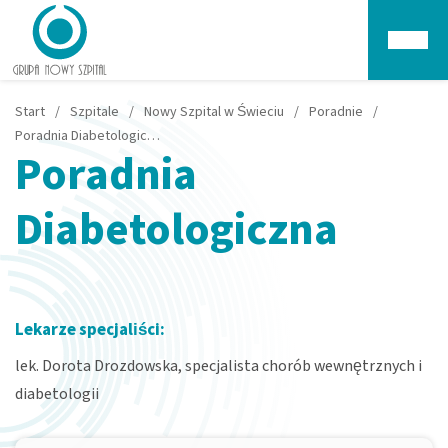
Głów
Start
/
Szpitale
/
Nowy Szpital w Świeciu
/
Poradnie
/
Poradnia Diabetologiczna
Poradnia
Diabetologiczna
Lekarze specjaliści:
lek. Dorota Drozdowska, specjalista chorób wewnętrznych i
diabetologii