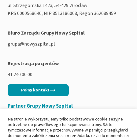
ul. Strzegomska 142a, 54-429 Wrocław
KRS 0000568640, NIP 8513186008, Regon 362089459
Biuro Zarządu Grupy Nowy Szpital
grupa@nowyszpital.pl
Rejestracja pacjentów
41 240 00 00
Pełny kontakt
Partner Grupy Nowy Szpital
Na stronie wykorzystujemy tylko podstawowe cookie sesyjne
potrzebne do prawidłowego funkcjonowania trony. Są to
tymczasowe informacje przechowywane w pamięci przeglądarki
do momentu zakończenia sesji przeglądarki, czyli do momentu jej