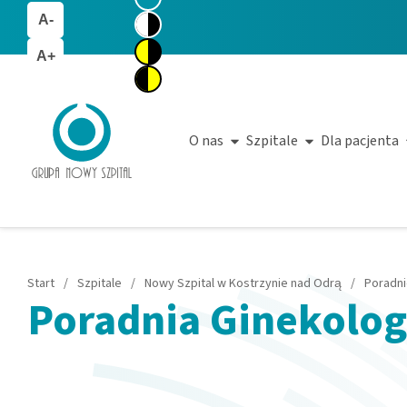
A-
A+
O nas
Szpitale
Dla pacjenta
Start
/
Szpitale
/
Nowy Szpital w Kostrzynie nad Odrą
/
Poradn
Poradnia Ginekologi