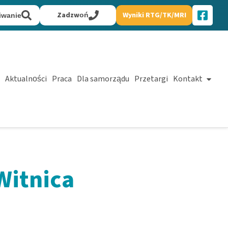
Zadzwoń
Wyniki RTG/TK/MRI
iwanie
Aktualności
Praca
Dla samorządu
Przetargi
Kontakt
Witnica