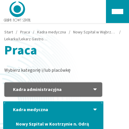
Głów
Start
/
Praca
/
Kadra medyczna
/
Nowy Szpital w Wąbrzeźnie
/
Lekarka/Lekarz Gastroenterolog/Chirurg – praca w pracowni endoskopowej – Wąbrzeźno
Praca
Wybierz kategorię i/lub placówkę
Kadra administracyjna
Kadra medyczna
Nowy Szpital w Kostrzynie n. Odrą