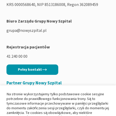
KRS 0000568640, NIP 8513186008, Regon 362089459
Biuro Zarządu Grupy Nowy Szpital
grupa@nowyszpital.pl
Rejestracja pacjentów
41 240 00 00
Pełny kontakt
Partner Grupy Nowy Szpital
Na stronie wykorzystujemy tylko podstawowe cookie sesyjne
potrzebne do prawidłowego funkcjonowania trony. Są to
tymczasowe informacje przechowywane w pamięci przeglądarki
do momentu zakończenia sesji przeglądarki, czyli do momentu jej
Copyright 2026
|
Polityka prywatności
zamknięcia. Te cookies są obowiązkowe, aby niektóre